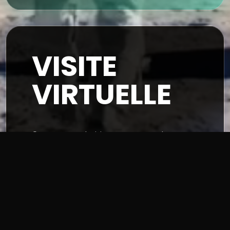
VISITE
VIRTUELLE
Que vous souhaitiez mettre en valeur
un bien immobilier, présenter vos
locaux, ou faire découvrir un lieu,
Nous concevons des visites virtuelles
qui transportent votre audience au
cœur de l’action.
Faire une Visite